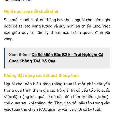
Nghỉ ngơi sau mỗi chuỗi chơi
Sau mỗi chuỗi chơi, dù thắng hay thua, người chơi nên nghỉ
ngơi để tái tạo năng lượng và suy nghĩ lại chiến lược. Việc
này giúp duy trì tâm lý thoải mái, tránh quyết định vội
vàng.
Xem thêm:
Xổ Số Miền Bắc B29 - Trải Nghiệm Cá
Cược Không Thể Bỏ Qua
Không đặt nặng các kết quả thắng thua
Người chơi nên hiểu rằng thắng thua là một phần tất yếu
trong quá trình tham gia các trò giải trí có yếu tố xác suất.
Việc đặt nặng kết quả sẽ dễ dẫn đến tâm lý tiêu cực hoặc
chủ quan sau khi thắng lớn. Thay vào đó, hãy tập trung vào
việc tuân thủ chiến lược quản lý vốn và chơi có kỷ luật.