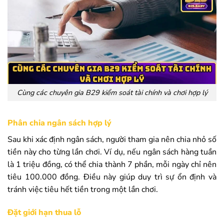
Cùng các chuyên gia B29 kiểm soát tài chính và chơi hợp lý
Phân chia ngân sách hợp lý
Sau khi xác định ngân sách, người tham gia nên chia nhỏ số
tiền này cho từng lần chơi. Ví dụ, nếu ngân sách hàng tuần
là 1 triệu đồng, có thể chia thành 7 phần, mỗi ngày chỉ nên
tiêu 100.000 đồng. Điều này giúp duy trì sự ổn định và
tránh việc tiêu hết tiền trong một lần chơi.
Đặt giới hạn thua lỗ