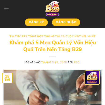
Bỏ
qua
nội
dung
ĐĂNG KÝ
ĐĂNG NHẬP
TIN TỨC B29 TỔNG HỢP THÔNG TIN CÁ CƯỢC HOT HIT NHẤT
Khám phá 5 Mẹo Quản Lý Vốn Hiệu
Quả Trên Nền Tảng B29
ĐĂNG VÀO
THÁNG 5 18, 2025
BỞI
SEO
18
Th5