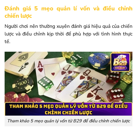
Đánh giá 5 mẹo quản lí vốn và điều chỉnh
chiến lược
Người chơi nên thường xuyên đánh giá hiệu quả của chiến
lược và điều chỉnh kịp thời để phù hợp với tình hình thực
tế.
Tham khảo 5 mẹo quản lý vốn từ B29 để điều chỉnh chiến lược