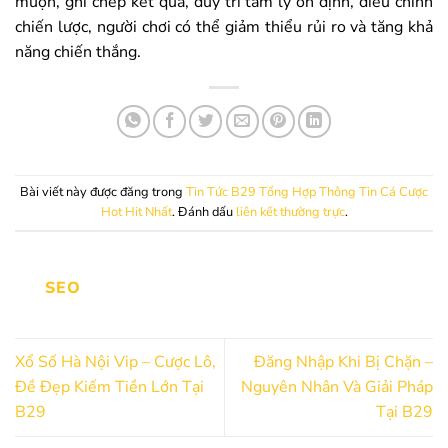
mượn, ghi chép kết quả, duy trì tâm lý ổn định, điều chỉnh
chiến lược, người chơi có thể giảm thiểu rủi ro và tăng khả
năng chiến thắng.
Bài viết này được đăng trong
Tin Tức B29 Tổng Hợp Thông Tin Cá Cược
Hot Hit Nhất
. Đánh dấu
liên kết thường trực
.
SEO
Xổ Số Hà Nội Vip – Cược Lô,
Đăng Nhập Khi Bị Chặn –
Đề Đẹp Kiếm Tiền Lớn Tại
Nguyên Nhân Và Giải Pháp
B29
Tại B29